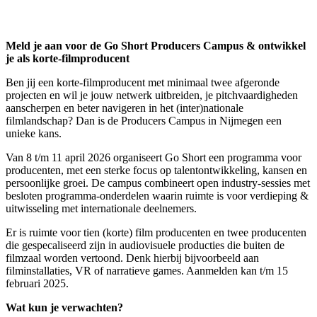
Instagram
LinkedIn
Meld je aan voor de Go Short Producers Campus & ontwikkel
je als korte-filmproducent
Ben jij een korte-filmproducent met minimaal twee afgeronde
projecten en wil je jouw netwerk uitbreiden, je pitchvaardigheden
aanscherpen en beter navigeren in het (inter)nationale
filmlandschap? Dan is de Producers Campus in Nijmegen een
unieke kans.
Van 8 t/m 11 april 2026 organiseert Go Short een programma voor
producenten, met een sterke focus op talentontwikkeling, kansen en
persoonlijke groei. De campus combineert open industry-sessies met
besloten programma-onderdelen waarin ruimte is voor verdieping &
uitwisseling met internationale deelnemers.
Er is ruimte voor tien (korte) film producenten en twee producenten
die gespecaliseerd zijn in audiovisuele producties die buiten de
filmzaal worden vertoond. Denk hierbij bijvoorbeeld aan
filminstallaties, VR of narratieve games. Aanmelden kan t/m 15
februari 2025.
Wat kun je verwachten?