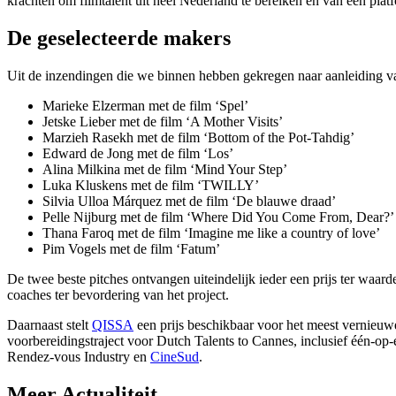
krachten om filmtalent uit heel Nederland te bereiken en van een plat
De geselecteerde makers
Uit de inzendingen die we binnen hebben gekregen naar aanleiding 
Marieke Elzerman met de film ‘Spel’
Jetske Lieber met de film ‘A Mother Visits’
Marzieh Rasekh met de film ‘Bottom of the Pot-Tahdig’
Edward de Jong met de film ‘Los’
Alina Milkina met de film ‘Mind Your Step’
Luka Kluskens met de film ‘TWILLY’
Silvia Ulloa Márquez met de film ‘De blauwe draad’
Pelle Nijburg met de film ‘Where Did You Come From, Dear?’
Thana Faroq met de film ‘Imagine me like a country of love’
Pim Vogels met de film ‘Fatum’
De twee beste pitches ontvangen uiteindelijk ieder een prijs ter waar
coaches ter bevordering van het project.
Daarnaast stelt
QISSA
een prijs beschikbaar voor het meest vernieuwe
voorbereidingstraject voor Dutch Talents to Cannes, inclusief één-op
Rendez-vous Industry en
CineSud
.
Meer
Actualiteit