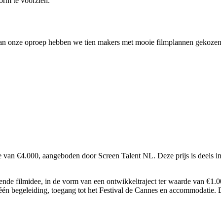
form te voorzien.
van onze oproep hebben we tien makers met mooie filmplannen gekozen
de van €4.000, aangeboden door Screen Talent NL. Deze prijs is deels i
nde filmidee, in de vorm van een ontwikkeltraject ter waarde van €1.000
-één begeleiding, toegang tot het Festival de Cannes en accommodatie.